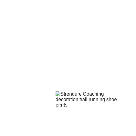
ACESSOS 
RÁPIDOS
OUTROS
INÍCIO
GALERIA
SOBRE
TESTEMUNHOS
SERVIÇOS
BLOG
CONTACTOS
STRENDURE CAMP
SERVIÇOS