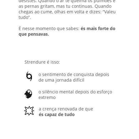
desistes. Quando o ar te queima os pulmões e 
as pernas gritam, mas tu continuas. Quando 
chegas ao cume, olhas em volta e dizes: “Valeu 
tudo”.
É nesse momento que sabes: 
és mais forte do 
que pensavas.
Strendure é isso:
🌀
o sentimento de conquista depois 
de uma jornada difícil
🧠
o silêncio mental depois do esforço 
extremo
💥
a crença renovada de que 
és capaz de tudo