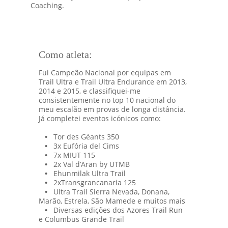
Coaching.
Como atleta:
Fui Campeão Nacional por equipas em 
Trail Ultra e Trail Ultra Endurance em 2013, 
2014 e 2015, e classifiquei-me 
consistentemente no top 10 nacional do 
meu escalão em provas de longa distância. 
Já completei eventos icónicos como:
•
   Tor des Géants 350
•
   3x Eufória del Cims
•
   7x MIUT 115
•
   2x Val d’Aran by UTMB
•
   Ehunmilak Ultra Trail
•
   2xTransgrancanaria 125
•
   Ultra Trail Sierra Nevada, Donana, 
Marão, Estrela, São Mamede e muitos mais
•
   Diversas edições dos Azores Trail Run 
e Columbus Grande Trail