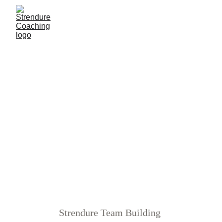
VOLTAR
GALERIA DE FOTOS ›
STRENDURE TEAM BUILDING
2021
Strendure Team Building 