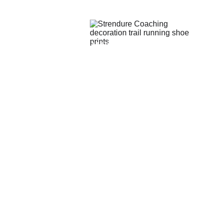
SERVIÇOS
BLOG
CONTACTOS
STRENDURE CAMP
SERVIÇOS
TRAIL
HYROX
RECOVER
ENTRAR EM CONTACTO
Nome*