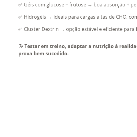
✅ Géis com glucose + frutose → boa absorção + pe
✅ Hidrogéis → ideais para cargas altas de CHO, c
✅ Cluster Dextrin → opção estável e eficiente par
🎯 
Testar em treino, adaptar a nutrição à realida
prova bem sucedido.
ACESSOS 
OUTROS
RÁPIDOS