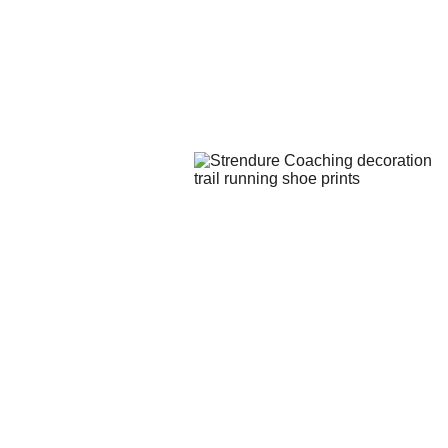
INÍCIO
GALERIA
SOBRE
TESTEMUNHOS
SERVIÇOS
BLOG
STRENDURE CAMP
CONTACTOS
SERVIÇOS
TRAIL
HYROX
RECOVER