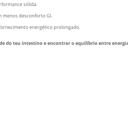
rformance sólida.
om menos desconforto GI.
a fornecimento energético prolongado.
de do teu intestino e encontrar o equilíbrio entre energi