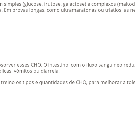
simples (glucose, frutose, galactose) e complexos (maltodex
a. Em provas longas, como ultramaratonas ou triatlos, as
orver esses CHO. O intestino, com o fluxo sanguíneo reduzi
icas, vómitos ou diarreia.
em treino os tipos e quantidades de CHO, para melhorar a to