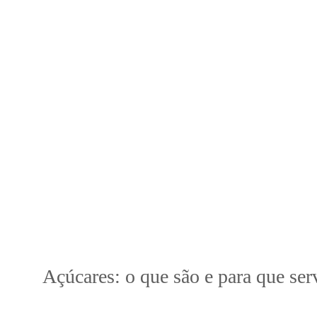
Nos dias de hoje, basta um olhar rápido pelas prat
que é melhor consumir. Muitos atletas questionam 
apenas uma coisa: reduzir o desconforto gastrointes
Para percebermos que opções são melhores e como
como estes afetam o nosso corpo em provas de 
Açúcares: o que são e para que se